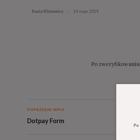
Kasia Klimowicz
14 maja 2019
Po zweryfikowaniu 
POPRZEDNI WPIS
Dotpay Form
Po 