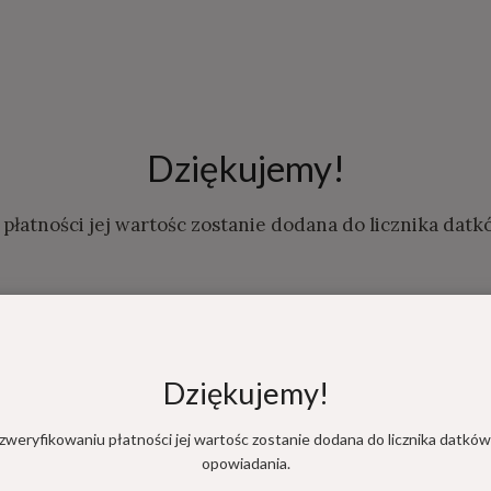
Dziękujemy!
płatności jej wartośc zostanie dodana do licznika datk
Dziękujemy!
NASTĘPNY WPIS
Datek FAIL
zweryfikowaniu płatności jej wartośc zostanie dodana do licznika datków
opowiadania.