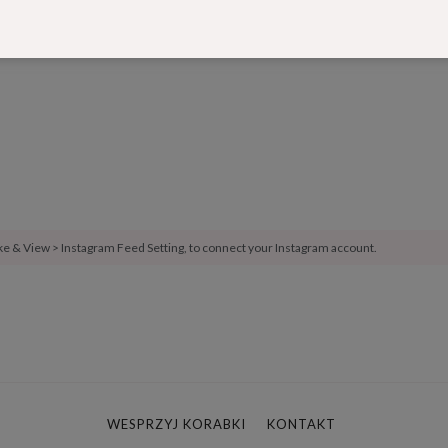
ike & View > Instagram Feed Setting, to connect your Instagram account.
WESPRZYJ KORABKI
KONTAKT