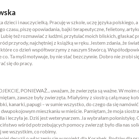
ewska
dzieci i nauczycielką. Pracuję w szkole, uczę języka polskiego, a
go czasu, piszę opowiadania, bajki terapeutyczne, felietony, artyku
. Lubię też rozmawiać z ludźmi, przytulać moich bliskich, głaskać ps
 przyrody, najchętniej z książką w ręku. Jestem zdania, że świat
, które co dzień współtworzymy z naszym Stwórcą. Współodpowi
le co. Ta myśl motywuje, by nie stać bezczynnie. Dobro nie zrobi si
ać się do pracy.
KCIE, PONIEWAŻ... uważam, że zwierzęta są ważne. W moim
miętam, zawsze były zwierzęta. Miałyśmy z siostrą całą masę kot
ybki, kanarki, papugi – w sumie wszystko, do czego da się namówić
, dwupokojowym mieszkaniu w mieście. Pamiętam, że moja siostra
la i leczyła je. Dziś jest weterynarzem. Ja wybrałam polonistykę. 
eciństwo wśród potrzebujących pomocy zwierząt było dla nas soli
j we wszystkim, co robimy.
ojej decyzji o włączeniu się w projekt dla Korabek. Podziw dla pr