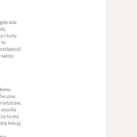
 gdy uda
ły.
y i koty,
 to
edzialność
ę samo.
 domu
ów, psa,
 rodziców,
 znosiła
Czy to ma
dną lekcją
acy