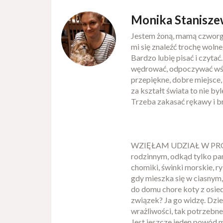
Monika Stanisz
Jestem żoną, mamą czworga 
mi się znaleźć trochę wolne
Bardzo lubię pisać i czytać
wędrować, odpoczywać wśród
przepiękne, dobre miejsce
za kształt świata to nie by
Trzeba zakasać rękawy i br
WZIĘŁAM UDZIAŁ W PROJE
rodzinnym, odkąd tylko pa
chomiki, świnki morskie, r
gdy mieszka się w ciasnym
do domu chore koty z osied
związek? Ja go widzę. Dzi
wrażliwości, tak potrzebne
Jest jeszcze jeden powód m